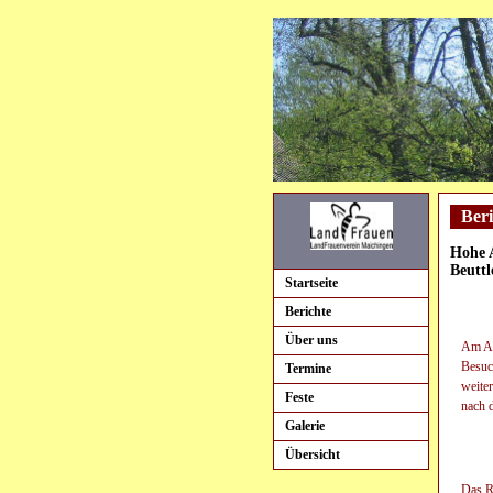
Beri
Hohe 
Beutt
Startseite
Berichte
Über uns
Am Ab
Besuc
Termine
weiter
Feste
nach 
Galerie
Übersicht
Das Rä