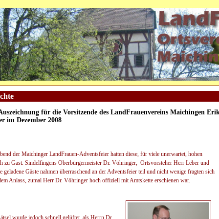
chte
Auszeichnung für die Vorsitzende des LandFrauenvereins Maichingen Eri
ler im Dezember 2008
end der Maichinger LandFrauen-Adventsfeier hatten diese, für viele unerwartet, hohen
h zu Gast. Sindelfingens Oberbürgermeister Dr. Vöhringer, Ortsvorsteher Herr Leber und
e geladene Gäste nahmen überraschend an der Adventsfeier teil und nicht wenige fragten sich
dem Anlass, zumal Herr Dr. Vöhringer hoch offiziell mit Amtskette erschienen war.
tsel wurde jedoch schnell gelüftet, als Herrn Dr.