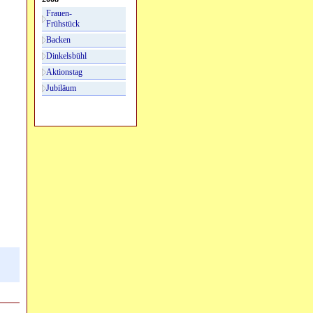
Frauen-
Frühstück
Backen
Dinkelsbühl
Aktionstag
Jubiläum