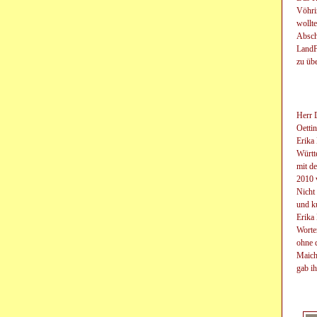
Vöhri
wollt
Absch
LandF
zu übe
Herr 
Oettin
Erika
Württ
mit d
2010
Nicht 
und k
Erika
Worte
ohne 
Maichi
gab i