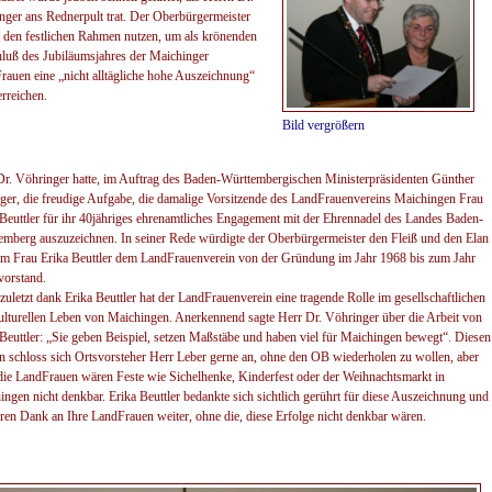
nger ans Rednerpult trat. Der Oberbürgermeister
e den festlichen Rahmen nutzen, um als krönenden
luß des Jubiläumsjahres der Maichinger
rauen eine „nicht alltägliche hohe Auszeichnung“
rreichen.
Bild vergrößern
Dr. Vöhringer hatte, im Auftrag des Baden-Württembergischen Ministerpräsidenten Günther
ger, die freudige Aufgabe, die
damalige
Vorsitzende des LandFrauenvereins Maichingen Frau
 Beuttler für ihr 40jähriges ehrenamtliches Engagement mit der Ehrennadel des Landes Baden-
emberg auszuzeichnen. In seiner Rede würdigte der Oberbürgermeister den Fleiß und den Elan
em Frau Erika Beuttler dem LandFrauenverein von der Gründung im Jahr 1968 bis zu
m Jahr
vors
tand
.
zuletzt dank Erika Beuttler hat der LandFrauenverein eine tragende Rolle im gesellschaftlichen
ulturellen Leben von Maichingen. Anerkennend sagte Herr Dr. Vöhringer über die Arbeit von
 Beuttler: „Sie geben Beispiel, setzen Maßstäbe und haben viel für Maichingen bewegt“. Diesen
n schloss sich Ortsvorsteher Herr Leber gerne an, ohne den OB wiederholen zu wollen, aber
die LandFrauen wären Feste wie Sichelhenke, Kinderfest oder der Weihnachtsmarkt in
ngen nicht denkbar. Erika Beuttler bedankte sich sichtlich gerührt für diese Auszeichnung und
hren Dank an Ihre LandFrauen weiter, ohne die, diese Erfolge nicht denkbar wären.